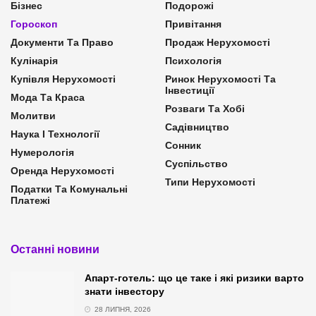
Бізнес
Подорожі
Гороскоп
Привітання
Документи Та Право
Продаж Нерухомості
Кулінарія
Психологія
Купівля Нерухомості
Ринок Нерухомості Та
Інвестиції
Мода Та Краса
Розваги Та Хобі
Молитви
Садівництво
Наука І Технології
Сонник
Нумерологія
Суспільство
Оренда Нерухомості
Типи Нерухомості
Податки Та Комунальні
Платежі
Останні новини
Апарт-готель: що це таке і які ризики варто
знати інвестору
28 ЛИПНЯ, 2026